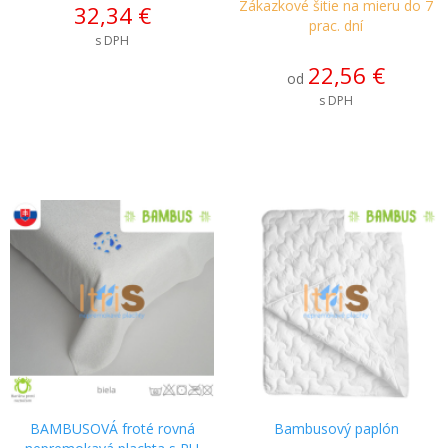
Zákazkové šitie na mieru do 7
32,34 €
prac. dní
s DPH
22,56 €
od
s DPH
BAMBUSOVÁ froté rovná
Bambusový paplón