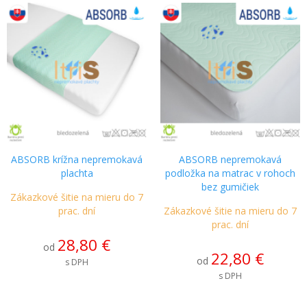
ABSORB krížna nepremokavá
ABSORB nepremokavá
plachta
podložka na matrac v rohoch
bez gumičiek
Zákazkové šitie na mieru do 7
prac. dní
Zákazkové šitie na mieru do 7
prac. dní
28,80 €
od
22,80 €
od
s DPH
s DPH