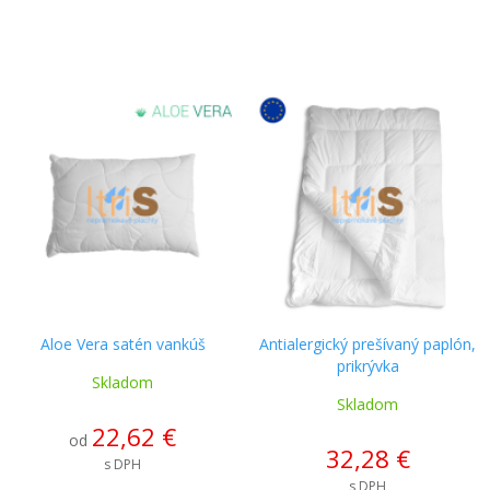
Aloe Vera satén vankúš
Antialergický prešívaný paplón,
prikrývka
Skladom
Skladom
22,62 €
od
32,28 €
s DPH
s DPH