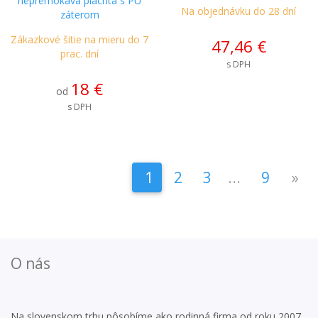
nepremokavá plachta s PU
Na objednávku do 28 dní
záterom
Zákazkové šitie na mieru do 7
47,46 €
prac. dní
s DPH
18 €
od
s DPH
1
2
3
...
9
»
O nás
Na slovenskom trhu pôsobíme ako rodinná firma od roku 2007.