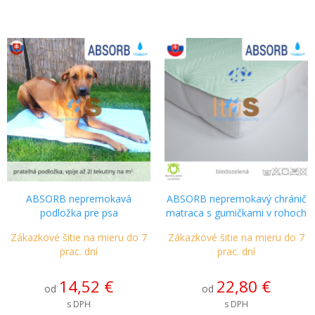
ABSORB nepremokavá
ABSORB nepremokavý chránič
podložka pre psa
matraca s gumičkami v rohoch
Zákazkové šitie na mieru do 7
Zákazkové šitie na mieru do 7
prac. dní
prac. dní
14,52 €
22,80 €
od
od
s DPH
s DPH