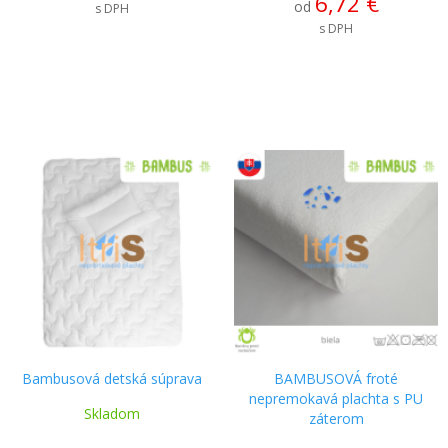
6,72 €
od
s DPH
s DPH
Bambusová detská súprava
BAMBUSOVÁ froté
nepremokavá plachta s PU
Skladom
záterom