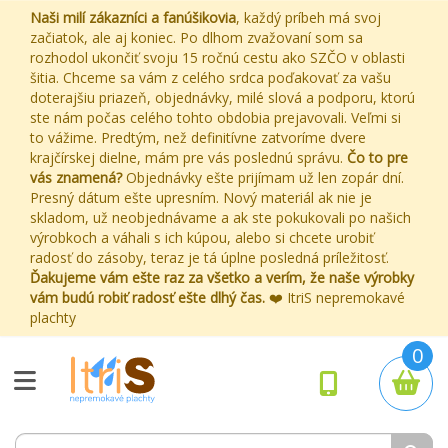
Naši milí zákazníci a fanúšikovia
, každý príbeh má svoj
začiatok, ale aj koniec. Po dlhom zvažovaní som sa
rozhodol ukončiť svoju 15 ročnú cestu ako SZČO v oblasti
šitia. Chceme sa vám z celého srdca poďakovať za vašu
doterajšiu priazeň, objednávky, milé slová a podporu, ktorú
ste nám počas celého tohto obdobia prejavovali. Veľmi si
to vážime. Predtým, než definitívne zatvoríme dvere
krajčírskej dielne, mám pre vás poslednú správu.
Čo to pre
vás znamená?
Objednávky ešte prijímam už len zopár dní.
Presný dátum ešte upresním. Nový materiál ak nie je
skladom, už neobjednávame a ak ste pokukovali po našich
výrobkoch a váhali s ich kúpou, alebo si chcete urobiť
radosť do zásoby, teraz je tá úplne posledná príležitosť.
Ďakujeme vám ešte raz za všetko a verím, že naše výrobky
vám budú robiť radosť ešte dlhý čas.
❤️ ItriS nepremokavé
plachty
0