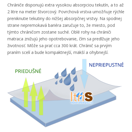
Chrániče disponujú extra vysokou absorpciou tekutín, a to až
2 litre na meter štvorcový. Povrchová vrstva umožňuje rýchle
preniknutie tekutiny do nižšej absorpčnej vrstvy. Na spodnej
strane nepremokavá bariéra zaručuje to, že miesto, pod
týmto chráničom zostane suché. Oblé rohy na chrániči
matraca znižujú jeho opotrebovanie, čím sa predlžuje jeho
životnosť. Môže sa prať cca 300 krát. Chránič sa prvým
praním scelí a bude kompaktnejší, mäkší a ohybnejší.