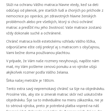
Slúži na ochranu Vášho matraca hlavne vtedy, keď sa deti
odúčajú od plienok, pre starších ľudí a chorých po príchode z
nemocnice po operácii, pri zdravotných hlavne ženských
problémoch alebo pre všetkých, ktorý si chcú ochrániť
matrac a predĺžiť mu jeho životnosť. Vaše matrace zostanú
vždy dokonale suché a ochránené.
Chránič matraca kvôli estetickému vzhľadu Vášho lôžka,
odporúčame ešte celý prekryť aj s matracom s obyčajnou,
Vami bežne doma používanou plachtou.
V prípade, že Vám naše rozmery nevyhovujú, napíšte nám
mail, my Vám pošleme cenovú ponuku a vo výrobe ušijú
akýkoľvek rozmer podľa Vášho želania.
Šírka našej metráže je 180cm.
Tento extra savý nepremokavý chránič sa šije na objednávku.
Prosíme Vás, aby ste si zmerali matrac skôr než uskutočníte
objednávku. Šije sa to individuálne na mieru zákazníka, nie je
to sériová výroba, preto je potrebná platba vopred na náš