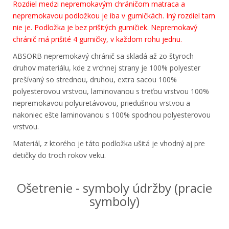
Rozdiel medzi nepremokavým chráničom matraca a
nepremokavou podložkou je iba v gumičkách. Iný rozdiel tam
nie je. Podložka je bez prišitých gumičiek. Nepremokavý
chránič má prišité 4 gumičky, v každom rohu jednu.
ABSORB nepremokavý chránič sa skladá až zo štyroch
druhov materiálu, kde z vrchnej strany je 100% polyester
prešívaný so strednou, druhou, extra sacou 100%
polyesterovou vrstvou, laminovanou s treťou vrstvou 100%
nepremokavou polyuretávovou, priedušnou vrstvou a
nakoniec ešte laminovanou s 100% spodnou polyesterovou
vrstvou.
Materiál, z ktorého je táto podložka ušitá je vhodný aj pre
detičky do troch rokov veku.
Ošetrenie - symboly údržby (pracie
symboly)