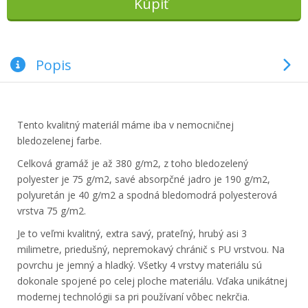
Popis
Tento kvalitný materiál máme iba v nemocničnej
bledozelenej farbe.
Celková gramáž je až 380 g/m2, z toho bledozelený
polyester je 75 g/m2, savé absorpčné jadro je 190 g/m2,
polyuretán je 40 g/m2 a spodná bledomodrá polyesterová
vrstva 75 g/m2.
Je to veľmi kvalitný, extra savý, prateľný, hrubý asi 3
milimetre, priedušný, nepremokavý chránič s PU vrstvou. Na
povrchu je jemný a hladký. Všetky 4 vrstvy materiálu sú
dokonale spojené po celej ploche materiálu. Vďaka unikátnej
modernej technológii sa pri používaní vôbec nekrčia.