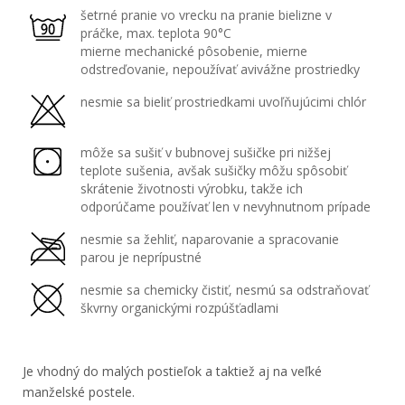
šetrné pranie vo vrecku na pranie bielizne v
práčke, max. teplota 90°C
mierne mechanické pôsobenie, mierne
odstreďovanie, nepoužívať avivážne prostriedky
nesmie sa bieliť prostriedkami uvoľňujúcimi chlór
môže sa sušiť v bubnovej sušičke pri nižšej
teplote sušenia, avšak sušičky môžu spôsobiť
skrátenie životnosti výrobku, takže ich
odporúčame používať len v nevyhnutnom prípade
nesmie sa žehliť, naparovanie a spracovanie
parou je neprípustné
nesmie sa chemicky čistiť, nesmú sa odstraňovať
škvrny organickými rozpúšťadlami
Je vhodný do malých postieľok a taktiež aj na veľké
manželské postele.