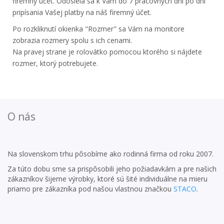
firemný účet. Odosiela sa k Vám do 7 pracovných dní po dni
pripísania Vašej platby na náš firemný účet.
Po rozkliknutí okienka "Rozmer" sa Vám na monitore
zobrazia rozmery spolu s ich cenami.
Na pravej strane je rolovátko pomocou ktorého si nájdete
rozmer, ktorý potrebujete.
O nás
Na slovenskom trhu pôsobíme ako rodinná firma od roku 2007.
Za túto dobu sme sa prispôsobili jeho požiadavkám a pre našich
zákazníkov šijeme výrobky, ktoré sú šité individuálne na mieru
priamo pre zákazníka pod našou vlastnou značkou
STACO
.