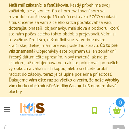
Naši milí zákazníci a fanúšikovia
, každý príbeh má svoj
začiatok, ale aj koniec. Po dlhom zvažovaní som sa
rozhodol ukončiť svoju 15 ročnú cestu ako SZČO v oblasti
šitia. Chceme sa vám z celého srdca poďakovať za vašu
doterajšiu priazeň, objednávky, milé slová a podporu, ktorú
ste nám počas celého tohto obdobia prejavovali. Veľmi si
to vážime. Predtým, než definitívne zatvoríme dvere
krajčírskej dielne, mám pre vás poslednú správu.
Čo to pre
vás znamená?
Objednávky ešte prijímam už len zopár dní.
Presný dátum ešte upresním. Nový materiál ak nie je
skladom, už neobjednávame a ak ste pokukovali po našich
výrobkoch a váhali s ich kúpou, alebo si chcete urobiť
radosť do zásoby, teraz je tá úplne posledná príležitosť.
Ďakujeme vám ešte raz za všetko a verím, že naše výrobky
vám budú robiť radosť ešte dlhý čas.
❤️ ItriS nepremokavé
plachty
0