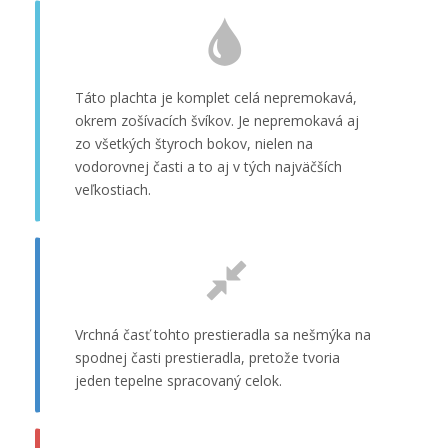
Táto plachta je komplet celá nepremokavá,
okrem zošívacích švíkov. Je nepremokavá aj
zo všetkých štyroch bokov, nielen na
vodorovnej časti a to aj v tých najväčších
veľkostiach.
Vrchná časť tohto prestieradla sa nešmýka na
spodnej časti prestieradla, pretože tvoria
jeden tepelne spracovaný celok.