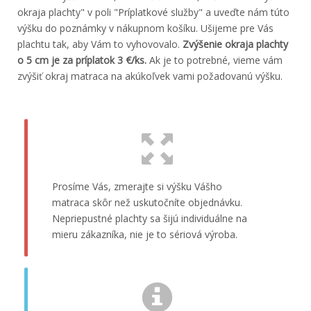
okraja plachty" v poli "Príplatkové služby" a uveďte nám túto
výšku do poznámky v nákupnom košíku. Ušijeme pre Vás
plachtu tak, aby Vám to vyhovovalo.
Zvýšenie okraja plachty
o 5 cm je za príplatok 3 €/ks.
Ak je to potrebné, vieme vám
zvýšiť okraj matraca na akúkoľvek vami požadovanú výšku.
Prosíme Vás, zmerajte si výšku Vášho
matraca skôr než uskutočníte objednávku.
Nepriepustné plachty sa šijú individuálne na
mieru zákazníka, nie je to sériová výroba.