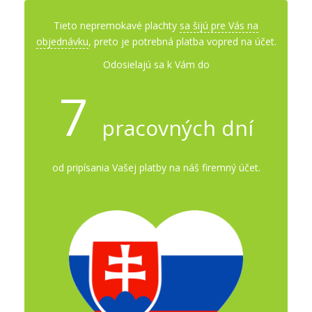
Tieto nepremokavé plachty
sa šijú pre Vás na
objednávku
, preto je potrebná platba vopred na účet.
Odosielajú sa k Vám do
7
pracovných dní
od pripísania Vašej platby na náš firemný účet.