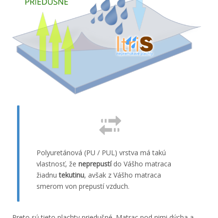
Polyuretánová (PU / PUL) vrstva má takú
vlastnosť, že
neprepustí
do Vášho matraca
žiadnu
tekutinu
, avšak z Vášho matraca
smerom von prepustí vzduch.
Preto sú tieto plachty priedušné. Matrac pod nimi dýcha a