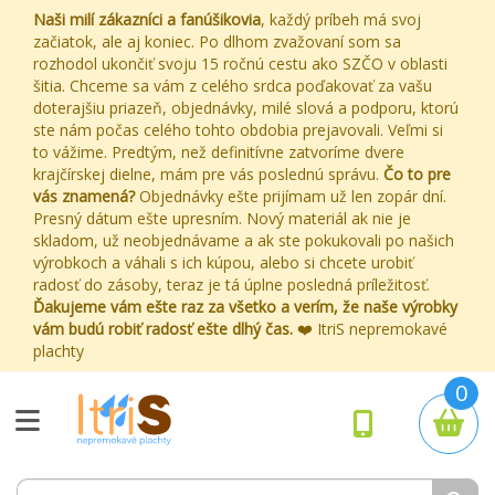
Naši milí zákazníci a fanúšikovia
, každý príbeh má svoj
začiatok, ale aj koniec. Po dlhom zvažovaní som sa
rozhodol ukončiť svoju 15 ročnú cestu ako SZČO v oblasti
šitia. Chceme sa vám z celého srdca poďakovať za vašu
doterajšiu priazeň, objednávky, milé slová a podporu, ktorú
ste nám počas celého tohto obdobia prejavovali. Veľmi si
to vážime. Predtým, než definitívne zatvoríme dvere
krajčírskej dielne, mám pre vás poslednú správu.
Čo to pre
vás znamená?
Objednávky ešte prijímam už len zopár dní.
Presný dátum ešte upresním. Nový materiál ak nie je
skladom, už neobjednávame a ak ste pokukovali po našich
výrobkoch a váhali s ich kúpou, alebo si chcete urobiť
radosť do zásoby, teraz je tá úplne posledná príležitosť.
Ďakujeme vám ešte raz za všetko a verím, že naše výrobky
vám budú robiť radosť ešte dlhý čas.
❤️ ItriS nepremokavé
plachty
0