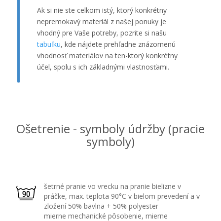
Ak si nie ste celkom istý, ktorý konkrétny
nepremokavý materiál z našej ponuky je
vhodný pre Vaše potreby, pozrite si našu
tabuľku
, kde nájdete prehľadne znázornenú
vhodnosť materiálov na ten-ktorý konkrétny
účel, spolu s ich základnými vlastnosťami.
Ošetrenie - symboly údržby (pracie
symboly)
šetrné pranie vo vrecku na pranie bielizne v
práčke, max. teplota 90°C v bielom prevedení a v
zložení 50% bavlna + 50% polyester
mierne mechanické pôsobenie, mierne