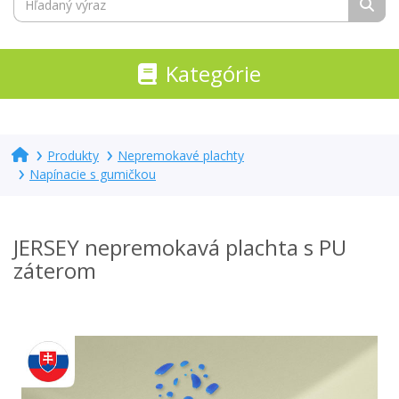
Kategórie
Produkty
Nepremokavé plachty
Napínacie s gumičkou
JERSEY nepremokavá plachta s PU
záterom